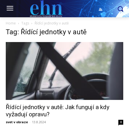
ehn
ekonomicko hospodářské noviny
Home
Tags
Řídící jednotky v autě
Tag: Řídící jednotky v autě
Řídící jednotky v autě: Jak fungují a kdy
vyžadují opravu?
svet v obraze
-
13.8.2024
0