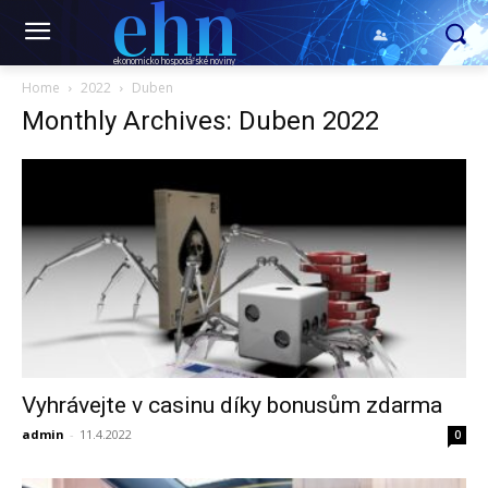
ehn
ekonomicko hospodářské noviny
Home
2022
Duben
Monthly Archives: Duben 2022
Vyhrávejte v casinu díky bonusům zdarma
admin
-
11.4.2022
0