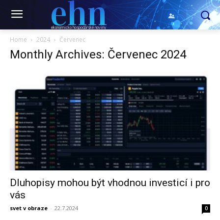
ehn
ekonomicko hospodářské noviny
Home
2024
Červenec
Monthly Archives: Červenec 2024
Dluhopisy mohou být vhodnou investicí i pro
vás
svet v obraze
-
22.7.2024
0