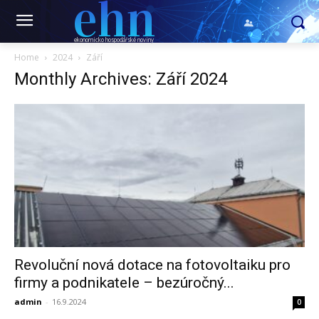
ehn
ekonomicko hospodářské noviny
Home
2024
Září
Monthly Archives: Září 2024
Revoluční nová dotace na fotovoltaiku pro
firmy a podnikatele – bezúročný...
admin
-
16.9.2024
0