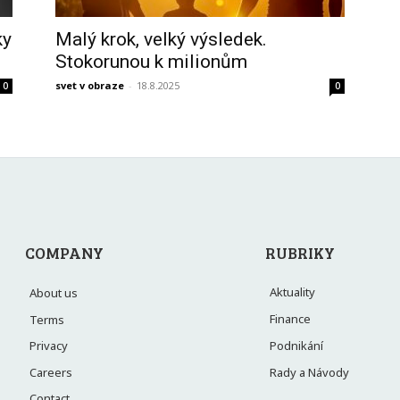
ky
Malý krok, velký výsledek.
Stokorunou k milionům
svet v obraze
-
18.8.2025
0
0
COMPANY
RUBRIKY
Aktuality
About us
Finance
Terms
Privacy
Podnikání
Careers
Rady a Návody
Contact