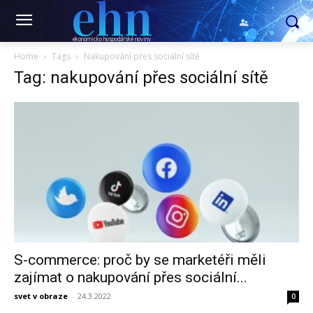
ehn
ekonomicko hospodářské noviny
Home
Tags
Nakupování přes sociální sítě
Tag: nakupování přes sociální sítě
S-commerce: proč by se marketéři měli
zajímat o nakupování přes sociální...
svet v obraze
-
24.3.2022
0