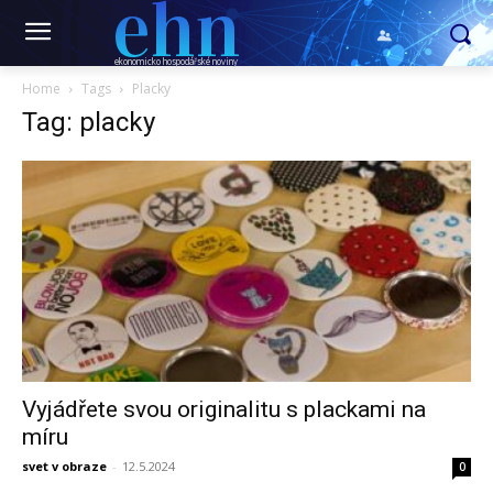
ehn
ekonomicko hospodářské noviny
Home
Tags
Placky
Tag: placky
Vyjádřete svou originalitu s plackami na
míru
svet v obraze
-
12.5.2024
0