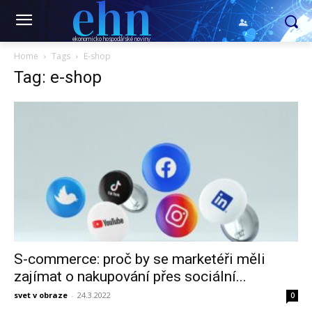
ehn
ekonomicko hospodářské noviny
Home
Tags
E-shop
Tag: e-shop
S-commerce: proč by se marketéři měli
zajímat o nakupování přes sociální...
svet v obraze
-
24.3.2022
0