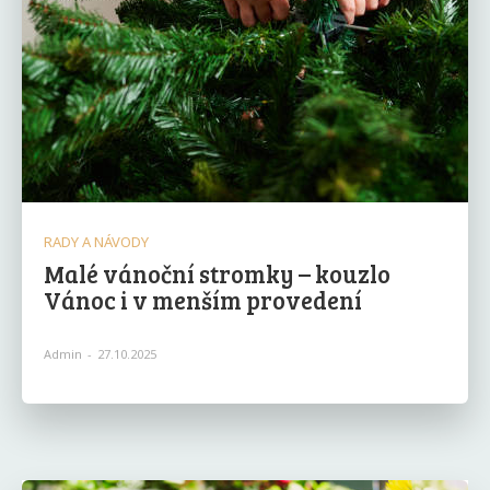
RADY A NÁVODY
Malé vánoční stromky – kouzlo
Vánoc i v menším provedení
Admin
-
27.10.2025