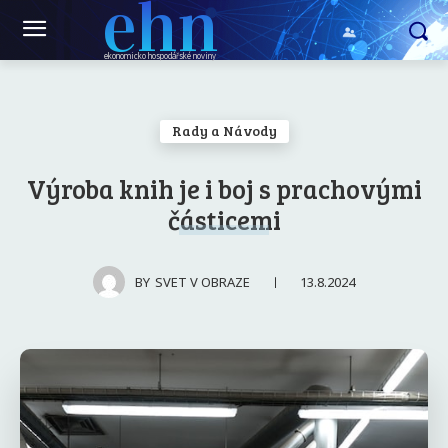
ehn
ekonomicko hospodářské noviny
Rady a Návody
Výroba knih je i boj s prachovými
částicemi
13.8.2024
BY
SVET V OBRAZE