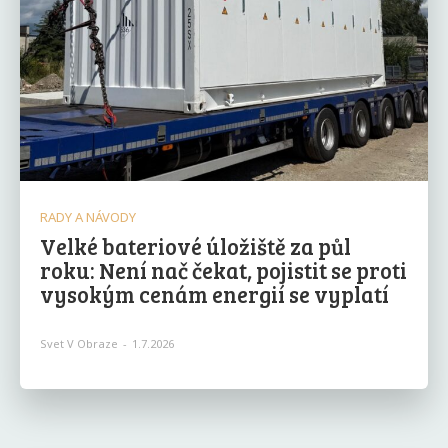
RADY A NÁVODY
Velké bateriové úložiště za půl
roku: Není nač čekat, pojistit se proti
vysokým cenám energií se vyplatí
Svet V Obraze
-
1.7.2026