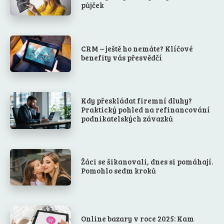
půjček
CRM – ještě ho nemáte? Klíčové
benefity vás přesvědčí
Kdy přeskládat firemní dluhy?
Praktický pohled na refinancování
podnikatelských závazků
Žáci se šikanovali, dnes si pomáhají.
Pomohlo sedm kroků
Online bazary v roce 2025: Kam