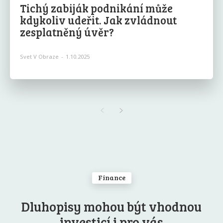
Tichý zabiják podnikání může
kdykoliv udeřit. Jak zvládnout
zesplatněný úvěr?
Svet V Obraze
-
1.10.2025