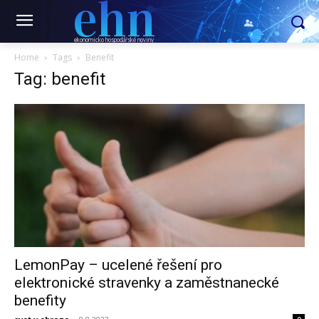
ehn
ekonomicko hospodářské noviny
Home
Tags
Benefit
Tag: benefit
LemonPay – ucelené řešení pro
elektronické stravenky a zaměstnanecké
benefity