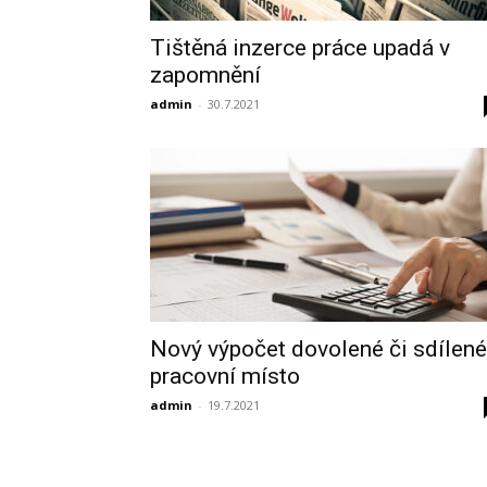
Tištěná inzerce práce upadá v
zapomnění
admin
-
30.7.2021
Nový výpočet dovolené či sdílené
pracovní místo
admin
-
19.7.2021