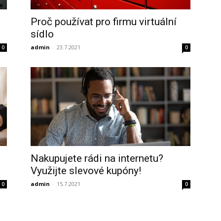
Proč používat pro firmu virtuální
sídlo
admin
-
23.7.2021
0
0
Nakupujete rádi na internetu?
Využijte slevové kupóny!
admin
-
15.7.2021
0
0