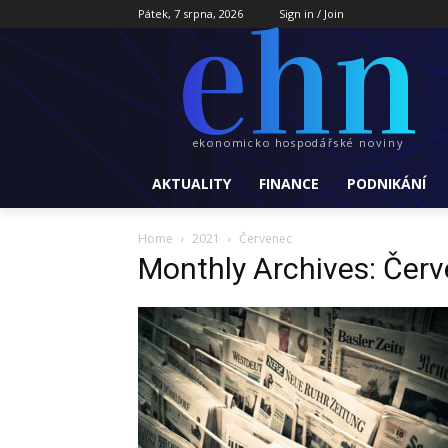
ehn
Pátek, 7 srpna, 2026
Sign in / Join
ekonomicko hospodářské noviny
AKTUALITY
FINANCE
PODNIKÁNÍ
Home
2021
Červenec
Monthly Archives: Čer