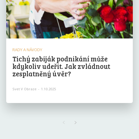
RADY A NÁVODY
Tichý zabiják podnikání může
kdykoliv udeřit. Jak zvládnout
zesplatněný úvěr?
Svet V Obraze
-
1.10.2025