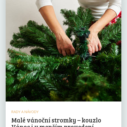
RADY A NÁVODY
Malé vánoční stromky – kouzlo
Vánoc i v menším provedení