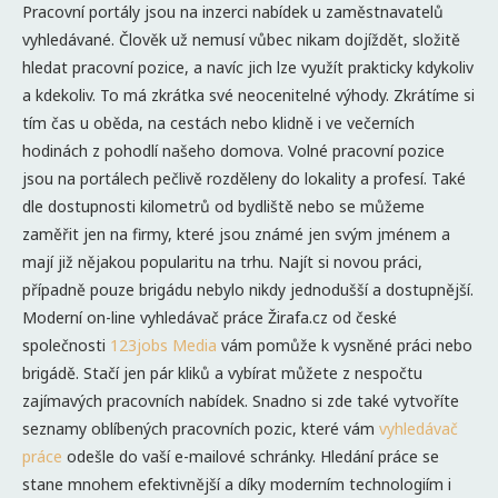
Pracovní portály jsou na inzerci nabídek u zaměstnavatelů
vyhledávané. Člověk už nemusí vůbec nikam dojíždět, složitě
hledat pracovní pozice, a navíc jich lze využít prakticky kdykoliv
a kdekoliv. To má zkrátka své neocenitelné výhody. Zkrátíme si
tím čas u oběda, na cestách nebo klidně i ve večerních
hodinách z pohodlí našeho domova. Volné pracovní pozice
jsou na portálech pečlivě rozděleny do lokality a profesí. Také
dle dostupnosti kilometrů od bydliště nebo se můžeme
zaměřit jen na firmy, které jsou známé jen svým jménem a
mají již nějakou popularitu na trhu. Najít si novou práci,
případně pouze brigádu nebylo nikdy jednodušší a dostupnější.
Moderní on-line vyhledávač práce Žirafa.cz od české
společnosti
123jobs Media
vám pomůže k vysněné práci nebo
brigádě. Stačí jen pár kliků a vybírat můžete z nespočtu
zajímavých pracovních nabídek. Snadno si zde také vytvoříte
seznamy oblíbených pracovních pozic, které vám
vyhledávač
práce
odešle do vaší e-mailové schránky. Hledání práce se
stane mnohem efektivnější a díky moderním technologiím i