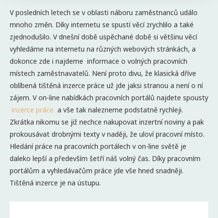
V posledních letech se v oblasti náboru zaměstnanců událo
mnoho změn. Díky internetu se spustí věcí zrychlilo a také
zjednodušilo. V dnešní době uspěchané době si většinu věcí
vyhledáme na internetu na různých webových stránkách, a
dokonce zde i najdeme informace o volných pracovních
místech zaměstnavatelů. Není proto divu, že klasická dříve
oblíbená tištěná inzerce práce už jde jaksi stranou a není o ní
zájem. V on-line nabídkách pracovních portálů najdete spousty
inzerce práce
a vše tak nalezneme podstatně rychleji.
Zkrátka nikomu se již nechce nakupovat inzertní noviny a pak
prokousávat drobnými texty v naději, že uloví pracovní místo.
Hledání práce na pracovních portálech v on-line světě je
daleko lepší a především šetří náš volný čas. Díky pracovním
portálům a vyhledávačům práce jde vše hned snadněji.
Tištěná inzerce je na ústupu.