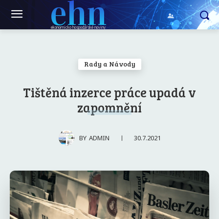
ehn
ekonomicko hospodářské noviny
Rady a Návody
Tištěná inzerce práce upadá v
zapomnění
30.7.2021
BY
ADMIN