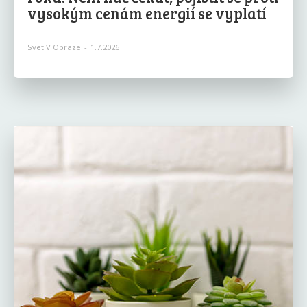
vysokým cenám energií se vyplatí
Svet V Obraze
-
1.7.2026