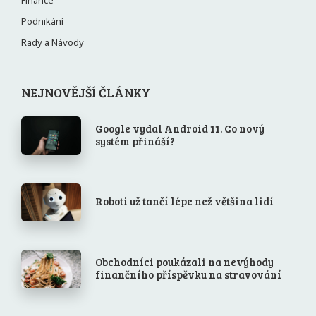
Finance
Podnikání
Rady a Návody
NEJNOVĚJŠÍ ČLÁNKY
Google vydal Android 11. Co nový
systém přináší?
Roboti už tančí lépe než většina lidí
Obchodníci poukázali na nevýhody
finančního příspěvku na stravování