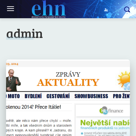
ehn
ekonomicko hospodářské noviny
admin