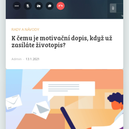
RADY A NÁVODY
K čemu je motivační dopis, když už
zasíláte životopis?
Admin
-
13.1.2021