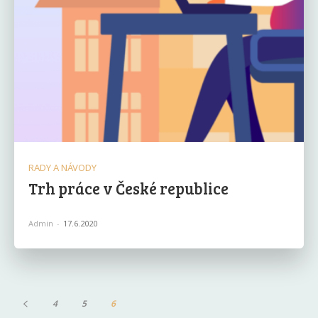
RADY A NÁVODY
Trh práce v České republice
Admin
-
17.6.2020
4
5
6