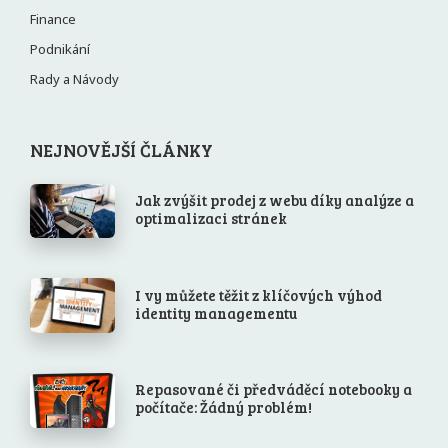
Finance
Podnikání
Rady a Návody
NEJNOVĚJŠÍ ČLÁNKY
Jak zvýšit prodej z webu díky analýze a
optimalizaci stránek
I vy můžete těžit z klíčových výhod
identity managementu
Repasované či předváděcí notebooky a
počítače: Žádný problém!