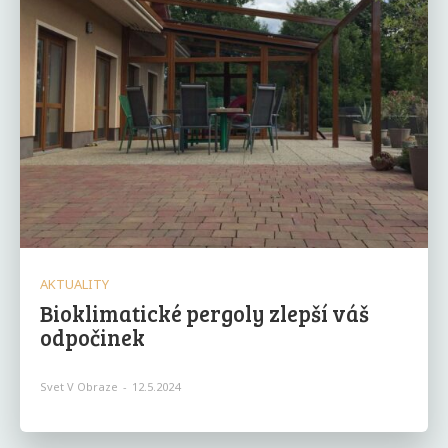
AKTUALITY
Bioklimatické pergoly zlepší váš
odpočinek
Svet V Obraze
-
12.5.2024