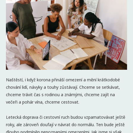
Naštěstí, i když korona přináší omezení a mění krátkodobé
chování lidí, návyky a touhy zůstávají. Chceme se setkávat,
chceme trávit čas s rodinou a známými, chceme zajít na
večeři a pohár vína, chceme cestovat.
Letecká doprava či cestovní ruch budou vzpamatovávat ještě
roky, ale zároveň doufají v návrat do normálu. Ten bude ještě
dlouho podmíněn nepoznanými omezeními. Jak jsme si však