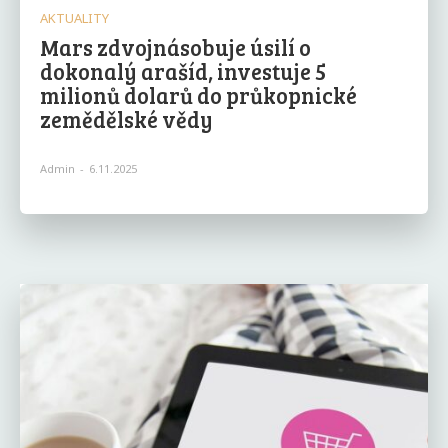
AKTUALITY
Mars zdvojnásobuje úsilí o
dokonalý arašíd, investuje 5
milionů dolarů do průkopnické
zemědělské vědy
Admin
-
6.11.2025