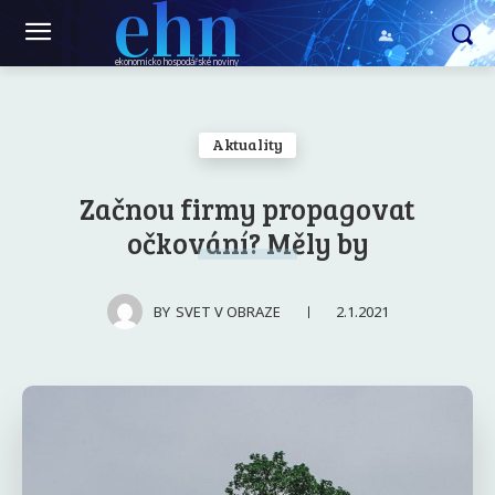
ehn
ekonomicko hospodářské noviny
Aktuality
Začnou firmy propagovat
očkování? Měly by
2.1.2021
BY
SVET V OBRAZE