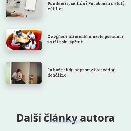
Pandemie, selhání Facebooku a zlatý
věk her
O zvýšení alimentů můžete požádat i
za tři roky zpětně
Jak už nikdy nepromeškat žádný
deadline
Další články autora