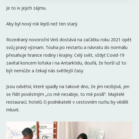
Je to iv jejich zájmu.
Aby byl nový rok lepší než ten starý.
Rozedraný novoroční Vinš dostává na začátku roku 2021 opět
svůj pravý význam. Touha po restartu a návratu do normálu
přesahuje hranice rodiny i krajiny. Celý svět, vždyť Covid-19
zavítal koncem loňska i na Antarktidu, doufá, že horší už to
být nemůže a čekají nás světlejší časy.
Jsou odvětví, které spadly na takové dno, že jim nezbývá, jen
se řídit pověstným „co mě nezabije, to mě posílí“. Majitelé
restaurací, hotelů či podnikatelé v cestovním ruchu by věděli
mluvit.