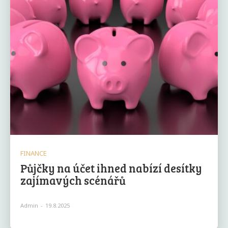
FINANCE
Půjčky na účet ihned nabízí desítky
zajímavých scénářů
Admin
-
19.8.2025