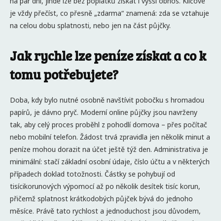
na pár dní, jinde lze bez poplatků získat i vyšší obnos. Klíčové
je vždy přečíst, co přesně „zdarma“ znamená: zda se vztahuje
na celou dobu splatnosti, nebo jen na část půjčky.
Jak rychle lze peníze získat a co k
tomu potřebujete?
Doba, kdy bylo nutné osobně navštívit pobočku s hromadou
papírů, je dávno pryč. Moderní online půjčky jsou navrženy
tak, aby celý proces proběhl z pohodlí domova – přes počítač
nebo mobilní telefon. Žádost trvá zpravidla jen několik minut a
peníze mohou dorazit na účet ještě týž den. Administrativa je
minimální: stačí základní osobní údaje, číslo účtu a v některých
případech doklad totožnosti. Částky se pohybují od
tisícikorunových výpomocí až po několik desítek tisíc korun,
přičemž splatnost krátkodobých půjček bývá do jednoho
měsíce. Právě tato rychlost a jednoduchost jsou důvodem,