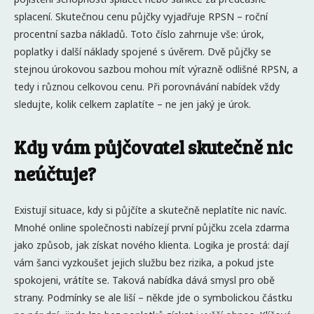
splacení. Skutečnou cenu půjčky vyjadřuje RPSN – roční
procentní sazba nákladů. Toto číslo zahrnuje vše: úrok,
poplatky i další náklady spojené s úvěrem. Dvě půjčky se
stejnou úrokovou sazbou mohou mít výrazně odlišné RPSN, a
tedy i různou celkovou cenu. Při porovnávání nabídek vždy
sledujte, kolik celkem zaplatíte – ne jen jaký je úrok.
Kdy vám půjčovatel skutečně nic
neúčtuje?
Existují situace, kdy si půjčíte a skutečně neplatíte nic navíc.
Mnohé online společnosti nabízejí první půjčku zcela zdarma
jako způsob, jak získat nového klienta. Logika je prostá: dají
vám šanci vyzkoušet jejich službu bez rizika, a pokud jste
spokojeni, vrátíte se. Taková nabídka dává smysl pro obě
strany. Podmínky se ale liší – někde jde o symbolickou částku