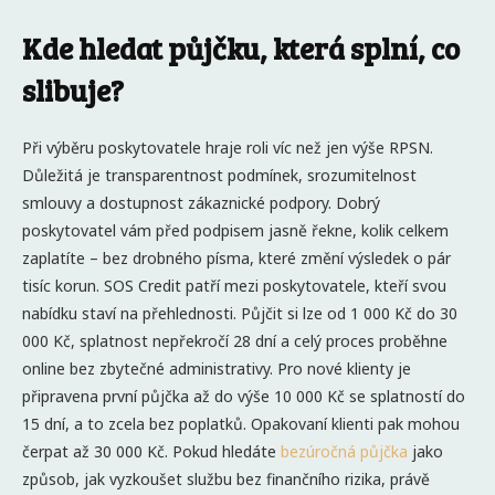
Kde hledat půjčku, která splní, co
slibuje?
Při výběru poskytovatele hraje roli víc než jen výše RPSN.
Důležitá je transparentnost podmínek, srozumitelnost
smlouvy a dostupnost zákaznické podpory. Dobrý
poskytovatel vám před podpisem jasně řekne, kolik celkem
zaplatíte – bez drobného písma, které změní výsledek o pár
tisíc korun. SOS Credit patří mezi poskytovatele, kteří svou
nabídku staví na přehlednosti. Půjčit si lze od 1 000 Kč do 30
000 Kč, splatnost nepřekročí 28 dní a celý proces proběhne
online bez zbytečné administrativy. Pro nové klienty je
připravena první půjčka až do výše 10 000 Kč se splatností do
15 dní, a to zcela bez poplatků. Opakovaní klienti pak mohou
čerpat až 30 000 Kč. Pokud hledáte
bezúročná půjčka
jako
způsob, jak vyzkoušet službu bez finančního rizika, právě