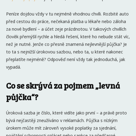
Peníze dojdou vždy v tu nejméně vhodnou chvíli. Rozbité auto
před cestou do práce, nečekaná platba u lékaře nebo záloha
za nové bydlení – a účet zeje prázdnotou. V takových chvílích
člověk přemýšlí rychle a hledá řešení, které ho nebude stát víc,
než je nutné. Jenže co přesně znamená nejlevnější půjčka? Je
to ta s nejnižší úrokovou sazbou, nebo ta, u které nakonec
přeplatíte nejméně? Odpověď není vždy tak jednoduchá, jak
vypadá.
Co se skrývá za pojmem „levná
půjčka“?
Úroková sazba je číslo, které vidíte jako první – a právě proto
bývá nejčastěji zneužíváno v reklamách. Půjčka s nízkým
úrokem může mít zároveň vysoké poplatky za sjednání,
pojištění schopnosti splácet nebo sankce za předčasné