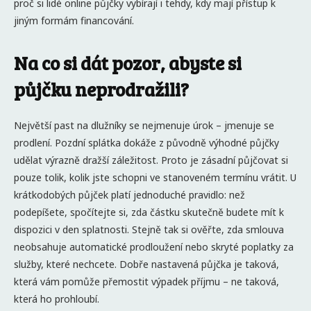
proč si lidé online půjčky vybírají i tehdy, kdy mají přístup k
jiným formám financování.
Na co si dát pozor, abyste si
půjčku neprodražili?
Největší past na dlužníky se nejmenuje úrok – jmenuje se
prodlení. Pozdní splátka dokáže z původně výhodné půjčky
udělat výrazně dražší záležitost. Proto je zásadní půjčovat si
pouze tolik, kolik jste schopni ve stanoveném termínu vrátit. U
krátkodobých půjček platí jednoduché pravidlo: než
podepíšete, spočítejte si, zda částku skutečně budete mít k
dispozici v den splatnosti. Stejně tak si ověřte, zda smlouva
neobsahuje automatické prodloužení nebo skryté poplatky za
služby, které nechcete. Dobře nastavená půjčka je taková,
která vám pomůže přemostit výpadek příjmu – ne taková,
která ho prohloubí.