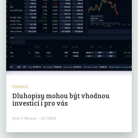
FINANCE
Dluhopisy mohou být vhodnou
investicí i pro vás
Svet V Obraze
-
22.7.2024