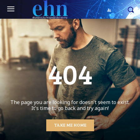
ehn
ekonomicko hospodářské noviny
404
The page you are looking for doesn't seem to exist.
It's time to go back and try again!
TAKE ME HOME