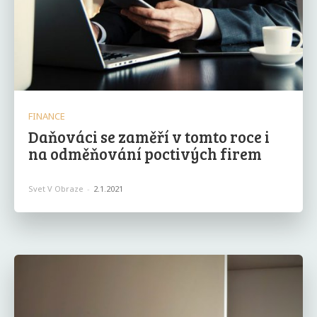
FINANCE
Daňováci se zaměří v tomto roce i
na odměňování poctivých firem
Svet V Obraze
-
2.1.2021