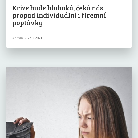
Krize bude hluboká, čeká nás
propad individuální i firemní
poptávky
Admin
-
27.2.2021