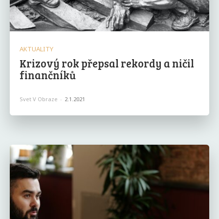
AKTUALITY
Krizový rok přepsal rekordy a ničil
finančníků
Svet V Obraze
-
2.1.2021