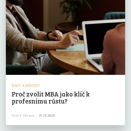
RADY A NÁVODY
Proč zvolit MBA jako klíč k
profesnímu růstu?
Svet V Obraze
-
31.10.2024