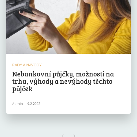
RADY A NÁVODY
Nebankovní půjčky, možnosti na
trhu, výhody a nevýhody těchto
půjček
Admin
-
9.2.2022