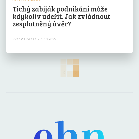
Tichý zabiják podnikání může
kdykoliv udeřit. Jak zvládnout
zesplatněný úvěr?
Svet V Obraze
-
1.10.2025
ehn