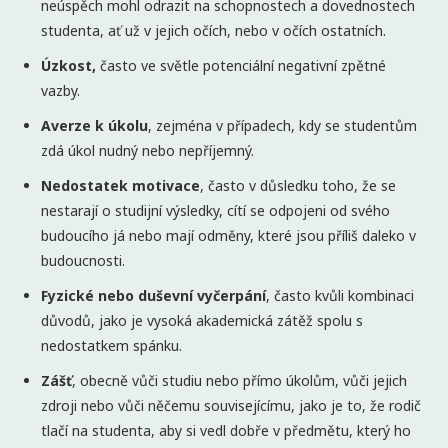
neúspěch mohl odrazit na schopnostech a dovednostech
studenta, ať už v jejich očích, nebo v očích ostatních.
Úzkost,
často ve světle potenciální negativní zpětné
vazby.
Averze k úkolu
, zejména v případech, kdy se studentům
zdá úkol nudný nebo nepříjemný.
Nedostatek motivace
, často v důsledku toho, že se
nestarají o studijní výsledky, cítí se odpojeni od svého
budoucího já nebo mají odměny, které jsou příliš daleko v
budoucnosti.
Fyzické nebo duševní vyčerpání
, často kvůli kombinaci
důvodů, jako je vysoká akademická zátěž spolu s
nedostatkem spánku.
Zášť
, obecně vůči studiu nebo přímo úkolům, vůči jejich
zdroji nebo vůči něčemu souvisejícímu, jako je to, že rodič
tlačí na studenta, aby si vedl dobře v předmětu, který ho