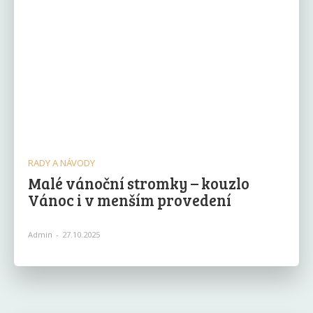
RADY A NÁVODY
Malé vánoční stromky – kouzlo
Vánoc i v menším provedení
Admin
-
27.10.2025