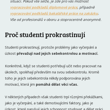
situaci. Pokud vše selže, je zde pro vás možnost
vypracování podkladů diplomové práce
, případně
vypracování podkladů bakalářské práce na zakázku
.
Vše od profesionálů v oboru a stoprocentně anonymně.
Proč studenti prokrastinují
Studenti prokrastinují, protože problémy jako vyčerpání a
úzkost
převažují nad jejich sebekontrolou a motivací.
Konkrétně, když se studenti potřebují učit nebo pracovat na
úkolech, spoléhají především na svou sebekontrolu. Kromě
toho je jejich sebekontrola někdy podporována jejich
motivací, která jim
pomáhá dělat věci včas.
V některých případech však studenti trpí různými překážkami,
jako je vyčerpání, a také demotivujícími faktory, jako je
úzkost, které narušují jejich schopnost studovat a dělat práci