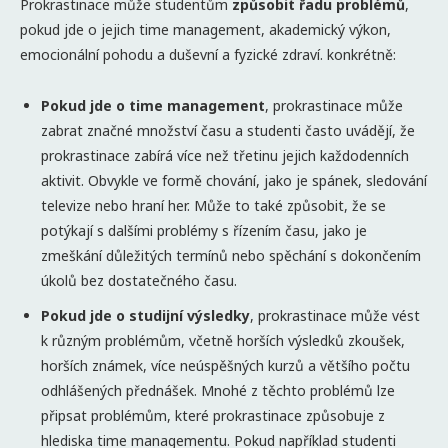
Prokrastinace může studentům
způsobit řadu problémů
,
pokud jde o jejich time management, akademický výkon,
emocionální pohodu a duševní a fyzické zdraví. konkrétně:
Pokud jde o time management
, prokrastinace může
zabrat značné množství času a studenti často uvádějí, že
prokrastinace zabírá více než třetinu jejich každodenních
aktivit. Obvykle ve formě chování, jako je spánek, sledování
televize nebo hraní her. Může to také způsobit, že se
potýkají s dalšími problémy s řízením času, jako je
zmeškání důležitých termínů nebo spěchání s dokončením
úkolů bez dostatečného času.
Pokud jde o studijní výsledky
, prokrastinace může vést
k různým problémům, včetně horších výsledků zkoušek,
horších známek, více neúspěšných kurzů a většího počtu
odhlášených přednášek. Mnohé z těchto problémů lze
připsat problémům, které prokrastinace způsobuje z
hlediska time managementu. Pokud například studenti