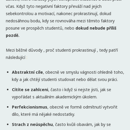
včas. Když tyto negativní faktory převáží nad jejich
sebekontrolou a motivací, nakonec prokrastinují, dokud
nedosáhnou bodu, kdy se rovnováha mezi těmito faktory
posune ve prospěch studentů, nebo
dokud nebude příliš
pozdě.
Mezi běžné důvody , proč studenti prokrastinují , tedy patří
následující
:
Abstraktní cíle
, obecně ve smyslu vágnosti ohledně toho,
kdy a jak chtějí studenti studovat nebo dělat svou práci.
Cítíte se zahlceni
, často i když si nejste jisti, jak se
vypořádat s aktuálním akademickým úkolem.
Perfekcionismus
, obecně ve formě odmítnutí vytvořit
dílo, které má nějaké nedostatky.
Strach z neúspěchu
, často kvůli obavám, jak by se