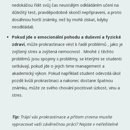
nedokážou řídit svůj čas neustálým odkládáním učení na
důležitý test, pravděpodobně skončí nepřipraveni, a proto
dosáhnou horší známky, než by mohli získat, kdyby
neodkládali.
Pokud jde o emocionální pohodu a duševní a fyzické
zdraví
, může prokrastinace vést k řadě problémů , jako je
zvýšený stres a zvýšená nemocnost . Mnohé z těchto
problémů jsou spojeny s problémy, se kterými se studenti
setkávají, pokud jde o jejich time management a
akademický výkon. Pokud například student odevzdá úkol
pozdě kvůli prokrastinaci a nakonec dostane špatnou
známku, může ze svého chování pociťovat úzkost, vinu a
stres.
Tip:
Trápí vás prokrastinace a přitom zrovna musíte
vypracovat vaši závěrečnou práci? Nejste v neřešitelné