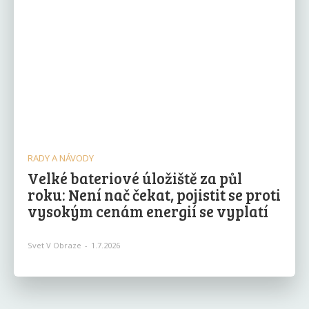
RADY A NÁVODY
Velké bateriové úložiště za půl
roku: Není nač čekat, pojistit se proti
vysokým cenám energií se vyplatí
Svet V Obraze
-
1.7.2026