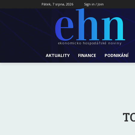
ehn
Pátek, 7 srpna, 2026
Sign in / Join
ekonomicko hospodářské noviny
AKTUALITY
FINANCE
PODNIKÁNÍ
TO