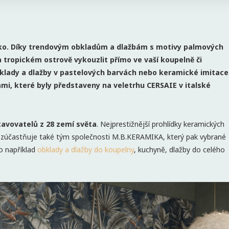
eko. Díky trendovým obkladům a dlažbám s motivy palmových
a tropickém ostrově vykouzlit přímo ve vaší koupelně či
klady a dlažby v pastelových barvách nebo keramické imitace
ami, které byly představeny na veletrhu CERSAIE v italské
tavovatelů z 28 zemí světa
. Nejprestižnější prohlídky keramických
 zúčastňuje také tým společnosti M.B.KERAMIKA, který pak vybrané
o například
obklady a dlažby do koupelny
, kuchyně, dlažby do celého