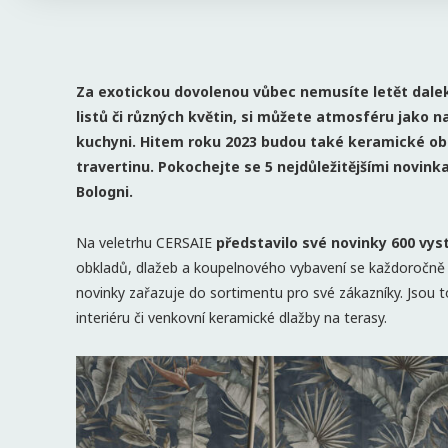
Za exotickou dovolenou vůbec nemusíte letět dal
listů či různých květin, si můžete atmosféru jako n
kuchyni. Hitem roku 2023 budou také keramické ob
travertinu. Pokochejte se 5 nejdůležitějšími novink
Bologni.
Na veletrhu CERSAIE
představilo své novinky 600 vys
obkladů, dlažeb a koupelnového vybavení se každoročně
novinky zařazuje do sortimentu pro své zákazníky. Jsou t
interiéru či venkovní keramické dlažby na terasy.