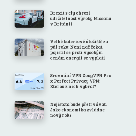
Brexit s cly ohrozí
udržitelnost výroby Nissanu
v Británii
Velké bateriové úložiště za
půl roku: Není nač čekat,
pojistit se proti vysokým
cenám energií se vyplatí
Srovnání VPN ZoogVPN Pro
x Perfect Privacy VPN:
Kterou z nich vybrat?
Nejistota bude přetrvávat.
Jako ekonomika zvládne
nový rok?