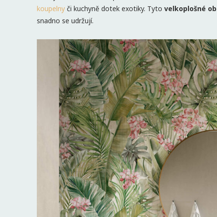
koupelny
či kuchyně dotek exotiky. Tyto
velkoplošné ob
snadno se udržují.