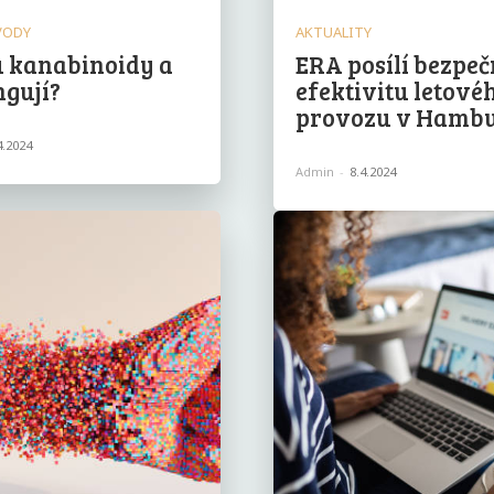
VODY
AKTUALITY
u kanabinoidy a
ERA posílí bezpeč
ngují?
efektivitu letové
provozu v Hamb
4.2024
Admin
-
8.4.2024