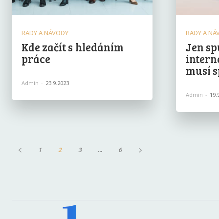
RADY A NÁVODY
RADY A NÁ
Kde začít s hledáním
Jen sp
práce
intern
musí s
Admin
-
23.9.2023
Admin
-
19.
1
2
3
...
6