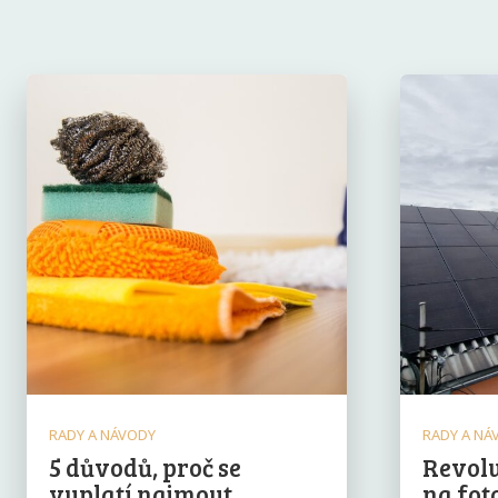
RADY A NÁVODY
RADY A NÁ
5 důvodů, proč se
Revolu
vyplatí najmout
na fot