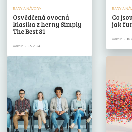
RADY A NÁVODY
RADY A NÁ
Osvědčená ovocná
Co jso
klasika z herny Simply
jak fu
The Best 81
Admin
-
10.
Admin
-
6.5.2024