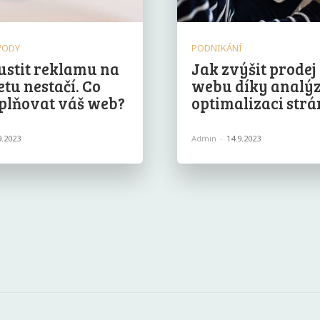
VODY
PODNIKÁNÍ
ustit reklamu na
Jak zvýšit prodej 
etu nestačí. Co
webu díky analýz
plňovat váš web?
optimalizaci str
9.2023
Admin
-
14.9.2023