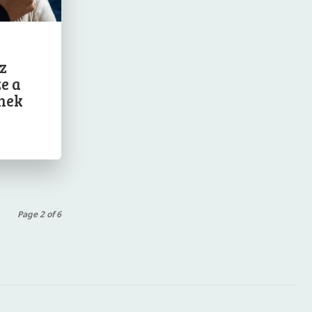
z
e a
ánek
Page 2 of 6