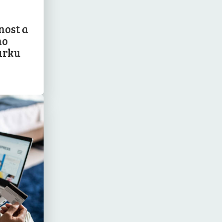
nost a
ho
urku