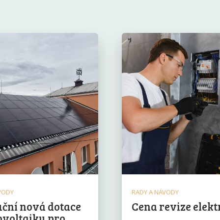
VODY
RADY A NÁVODY
ční nová dotace
Cena revize elekt
ovoltaiku pro