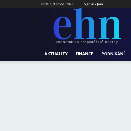
ehn
Neděle, 9 srpna, 2026
Sign in / Join
ekonomicko hospodářské noviny
AKTUALITY
FINANCE
PODNIKÁNÍ