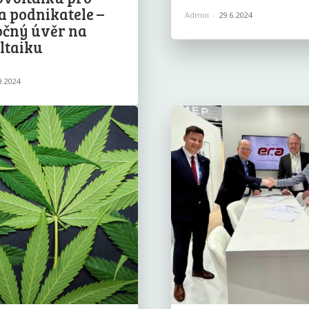
a podnikatele –
Admin
-
29.6.2024
očný úvěr na
ltaiku
9.2024