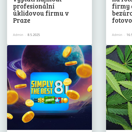
profesionální
firmy 
úklidovou firmu v
bezúr
Praze
fotovo
Admin
-
8.5.2025
Admin
-
16.