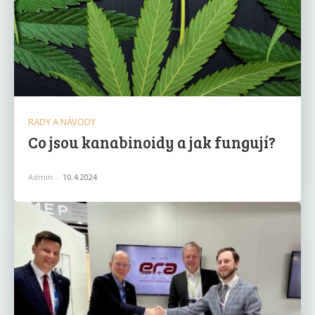
RADY A NÁVODY
Co jsou kanabinoidy a jak fungují?
Admin
-
10.4.2024