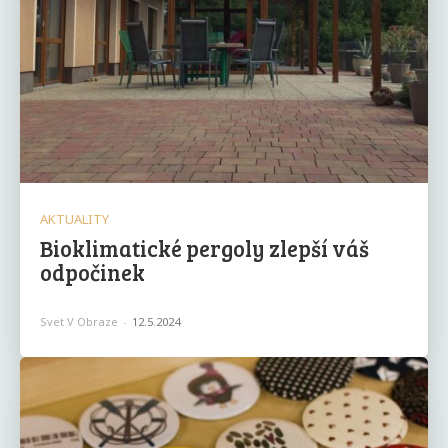
AKTUALITY
Bioklimatické pergoly zlepší váš
odpočinek
Svet V Obraze
-
12.5.2024