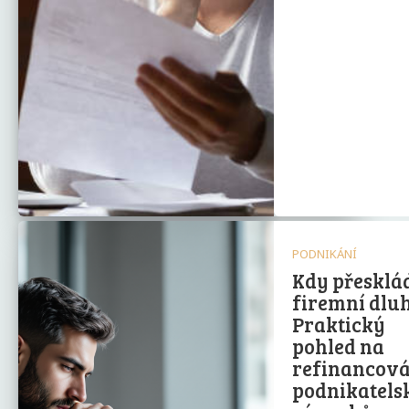
PODNIKÁNÍ
Kdy přesklá
firemní dlu
Praktický
pohled na
refinancová
podnikatels