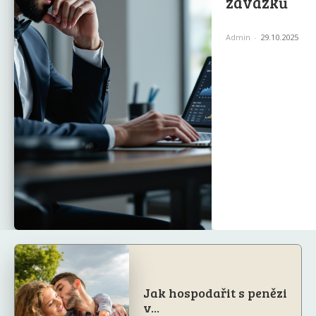
závazků
Admin
-
29.10.2025
Jak hospodařit s penězi
v...