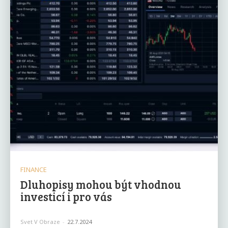
FINANCE
Dluhopisy mohou být vhodnou
investicí i pro vás
Svet V Obraze
-
22.7.2024