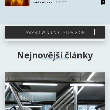
svet v obraze
-
18.8.2025
0
Nejnovější články