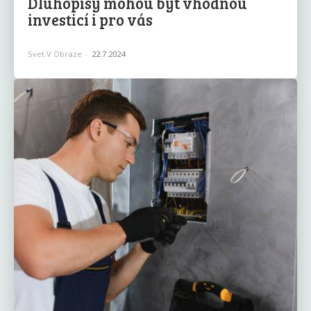
Dluhopisy mohou být vhodnou
investicí i pro vás
Svet V Obraze
-
22.7.2024