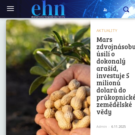
ehn
ekonomicko hospodářské noviny
AKTUALITY
Mars
zdvojnásobu
úsilí o
dokonalý
arašíd,
investuje 5
milionů
dolarů do
průkopnick
zemědělské
vědy
Admin
-
6.11.2025