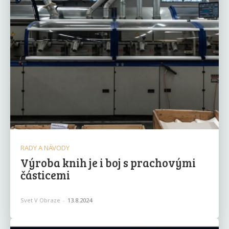
RADY A NÁVODY
Výroba knih je i boj s prachovými
částicemi
Svet V Obraze
-
13.8.2024