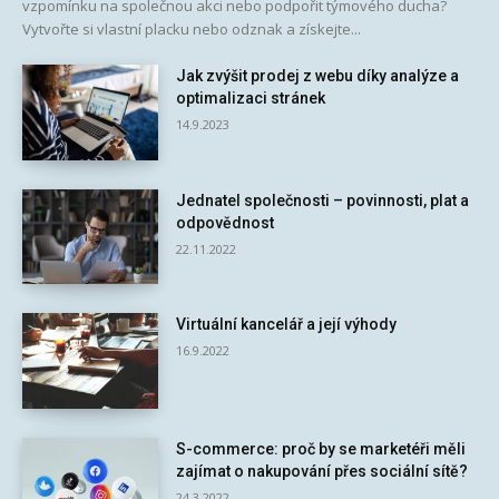
vzpomínku na společnou akci nebo podpořit týmového ducha?
Vytvořte si vlastní placku nebo odznak a získejte...
Jak zvýšit prodej z webu díky analýze a
optimalizaci stránek
14.9.2023
Jednatel společnosti – povinnosti, plat a
odpovědnost
22.11.2022
Virtuální kancelář a její výhody
16.9.2022
S-commerce: proč by se marketéři měli
zajímat o nakupování přes sociální sítě?
24.3.2022