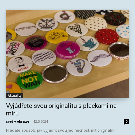
Aktuality
Vyjádřete svou originalitu s plackami na
míru
svet v obraze
-
12.5.2024
0
Hledáte způsob, jak vyjádřit svou jedinečnost, mít originální