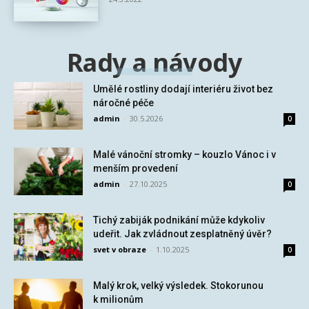
Rady a návody
Umělé rostliny dodají interiéru život bez
náročné péče
admin
-
30.5.2026
0
Malé vánoční stromky – kouzlo Vánoc i v
menším provedení
admin
-
27.10.2025
0
Tichý zabiják podnikání může kdykoliv
udeřit. Jak zvládnout zesplatněný úvěr?
svet v obraze
-
1.10.2025
0
Malý krok, velký výsledek. Stokorunou
k milionům