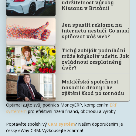
udržitelnost výroby
Nissanu v Británii
Jen spustit reklamu na
internetu nestačí. Co musí
splňovat váš web?
Tichý zabiják podnikání
může kdykoliv udeřit. Jak
zvládnout zesplatněný
úvěr?
Makléřská společnost
nasadila drony i ke
zjištění škod po tornádu
Optimalizujte svůj podnik s MoneyERP, komplexním
ERP
systémem
pro efektivní řízení financí, obchodu a výroby.
Poptáváte spolehlivý
CRM systém
? Našim doporučením je
český eWay-CRM. Vyzkoušejte zdarma!